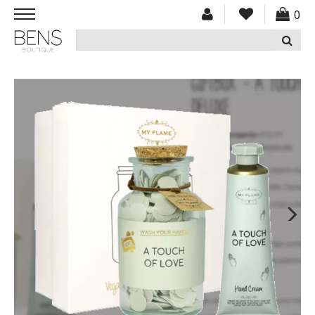
0
HOME
NIEUW
KLEDING
ACCESSOIRES
SCHOENEN
CADEAUBON
SOLDEN