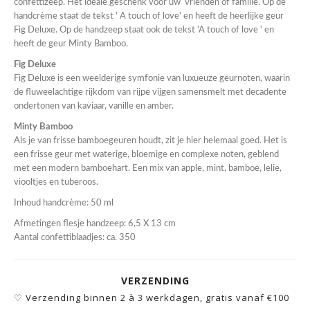
confettizeep. Het ideale geschenk voor uw vrienden of familie. Op de
handcrème staat de tekst ' A touch of love' en heeft de heerlijke geur
Fig Deluxe. Op de handzeep staat ook de tekst 'A touch of love ' en
heeft de geur Minty Bamboo.
Fig Deluxe
Fig Deluxe is een weelderige symfonie van luxueuze geurnoten, waarin
de fluweelachtige rijkdom van rijpe vijgen samensmelt met decadente
ondertonen van kaviaar, vanille en amber.
Minty Bamboo
Als je van frisse bamboegeuren houdt, zit je hier helemaal goed. Het is
een frisse geur met waterige, bloemige en complexe noten, geblend
met een modern bamboehart. Een mix van apple, mint, bamboe, lelie,
viooltjes en tuberoos.
Inhoud handcrème: 50 ml
Afmetingen flesje handzeep: 6,5 X 13 cm
Aantal confettiblaadjes: ca. 350
VERZENDING
♡ Verzending binnen 2 à 3 werkdagen, gratis vanaf €100