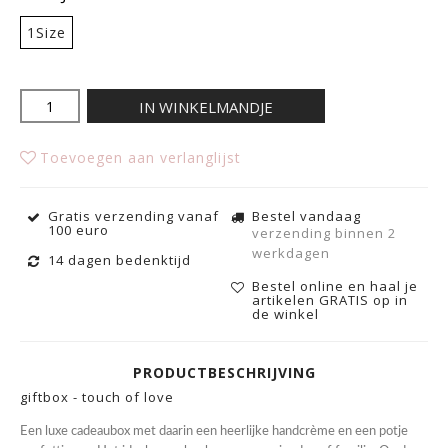
1Size
IN WINKELMANDJE
Toevoegen aan verlanglijst
Gratis verzending vanaf
Bestel vandaag
100 euro
verzending binnen 2
werkdagen
14 dagen bedenktijd
Bestel online en haal je
artikelen GRATIS op in
de winkel
PRODUCTBESCHRIJVING
giftbox - touch of love
Een luxe cadeaubox met daarin een heerlijke handcrème en een potje