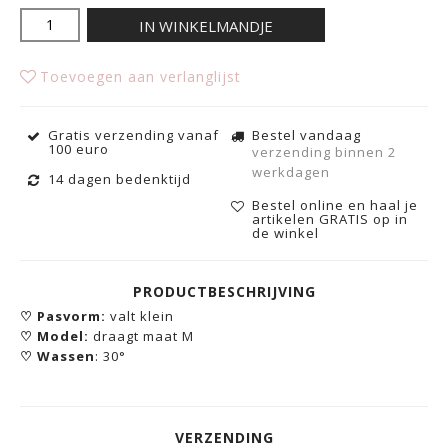
IN WINKELMANDJE
Toevoegen aan verlanglijst
Gratis verzending vanaf
Bestel vandaag
100 euro
verzending binnen 2
werkdagen
14 dagen bedenktijd
Bestel online en haal je
artikelen GRATIS op in
de winkel
PRODUCTBESCHRIJVING
♡
Pasvo
rm:
valt klein
♡
Model:
draagt maat M
♡
Wassen
:
30°
VERZENDING