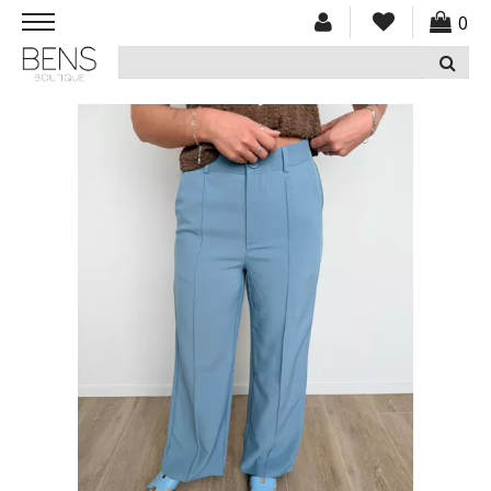
0
HOME
NIEUW
KLEDING
ACCESSOIRES
SCHOENEN
CADEAUBON
SOLDEN