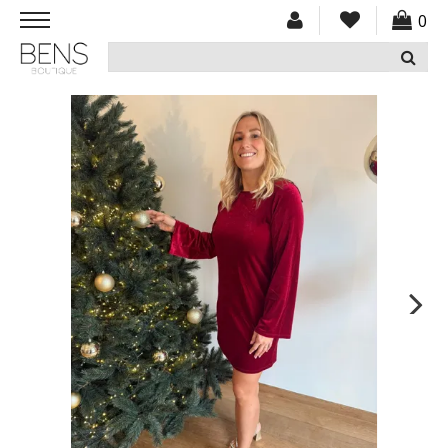
0
HOME
NIEUW
KLEDING
ACCESSOIRES
SCHOENEN
CADEAUBON
SOLDEN