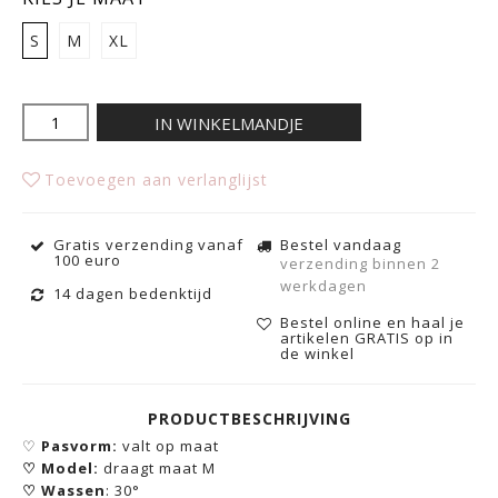
S
M
XL
IN WINKELMANDJE
Toevoegen aan verlanglijst
Gratis verzending vanaf
Bestel vandaag
100 euro
verzending binnen 2
werkdagen
14 dagen bedenktijd
Bestel online en haal je
artikelen GRATIS op in
de winkel
PRODUCTBESCHRIJVING
♡
Pasvorm:
valt op maat
♡
Model:
draagt maat M
♡
Wassen
:
30°