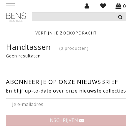
0
VERFIJN JE ZOEKOPDRACHT
HOME
Handtassen
(0 producten)
NIEUW
Geen resultaten
KLEDING
ACCESSOIRES
ABONNEER JE OP ONZE NIEUWSBRIEF
En blijf up-to-date over onze nieuwste collecties
SCHOENEN
CADEAUBON
INSCHRIJVEN
SOLDEN