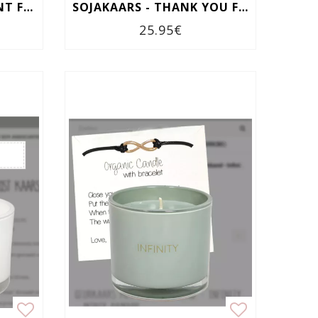
SOJAKAARS - ALL I WANT FOR CHRISTMAS IS YOU
SOJAKAARS - THANK YOU FROM THE BOTTOM OF MY HEART
25.95€