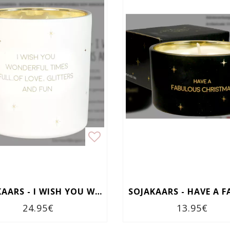
SOJAKAARS - I WISH YOU WONDERFUL TIMES, FULL OF LOVE, GLITTERS AND FUN
24.95€
13.95€