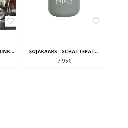
SOJAKAARS - I ONLY DRINK CHAMPAGNE ON 2 OCCASIONS...
SOJAKAARS - SCHATTEPATATJE
7.95€