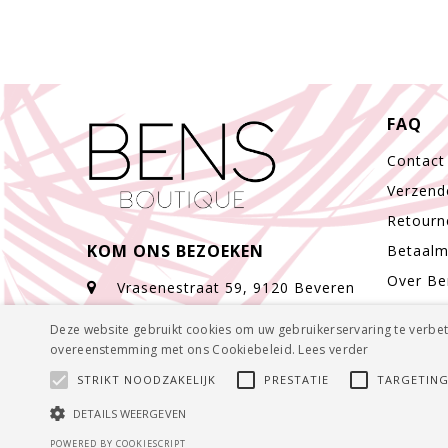
FAQ
Contact
Verzend
Retourn
KOM ONS BEZOEKEN
Betaal
Over Be
Vrasenestraat 59, 9120 Beveren
Waas
Deze website gebruikt cookies om uw gebruikerservaring te verbete
overeenstemming met ons Cookiebeleid.
Lees verder
info@bensboutique.be
STRIKT NOODZAKELIJK
PRESTATIE
TARGETIN
DETAILS WEERGEVEN
POWERED BY COOKIESCRIPT