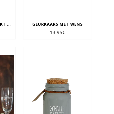
FLESSENPOST - JIJ MAAKT MIJ BLIJ
GEURKAARS MET WENS
13.95€