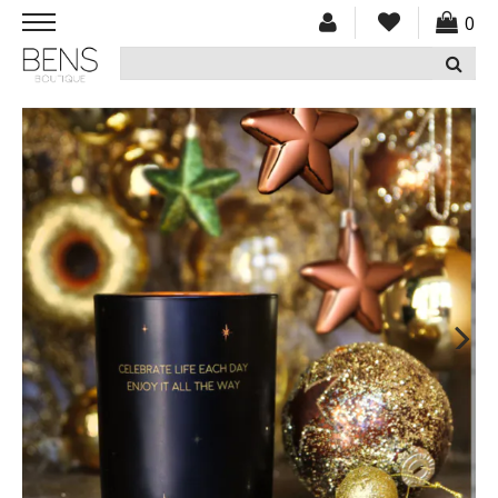
0
HOME
NIEUW
KLEDING
ACCESSOIRES
SCHOENEN
CADEAUBON
SOLDEN