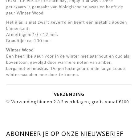
tekst "Celebrate life each day, enjoy it al way". Deze
geurkaars is gemaakt van biologische sojawas en heeft de
geur Winter Wood.
Het glas is mat zwart geverfd en heeft een metallic gouden
binnenkant.
Afmetingen: 10 x 12 mm.
Brandtijd: ca. 100 uur
Winter Wood
Een heerlijke geur voor in de winter met agarhout en oud als
boventoon, gevolgd door warmere noten van amber,
bergamot en muskus. De perfecte geur om de lange koude
wintermaanden mee door te komen.
VERZENDING
♡ Verzending binnen 2 à 3 werkdagen, gratis vanaf €100
ABONNEER JE OP ONZE NIEUWSBRIEF